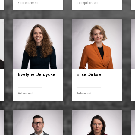
Secretaresse
Receptioniste
Evelyne Deldycke
Elise Dirkse
Advocaat
Advocaat