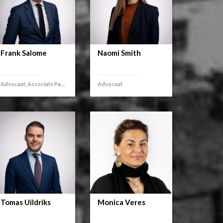
Frank Salome
Naomi Smith
Advocaat, Associate Partner
Advocaat
Tomas Uildriks
Monica Veres