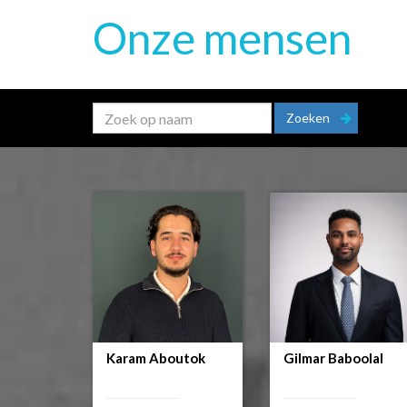
Onze mensen
Zoeken
Karam Aboutok
Gilmar Baboolal