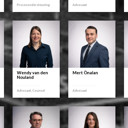
Procesondersteuning
Advocaat
Wendy van den
Mert Önalan
Nouland
Advocaat, Counsel
Advocaat