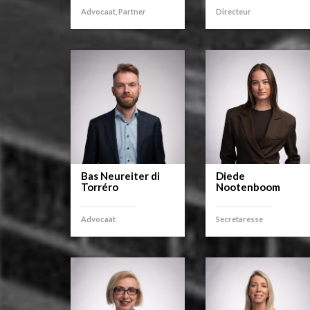
Advocaat, Partner
Directeur
Bas Neureiter di
Diede
Torréro
Nootenboom
Advocaat
Secretaresse