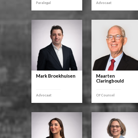
Paralegal
Advocaat
Mark Broekhuisen
Maarten
Claringbould
Advocaat
Of Counsel