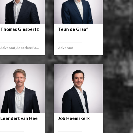
Thomas Giesbertz
Teun de Graaf
Advocaat, Associate Partner
Advocaat
Leendert van Hee
Job Heemskerk