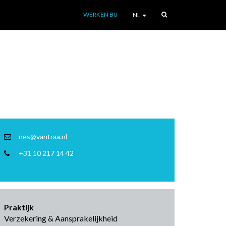
WERKEN BIJ
NL
nes@vantraa.nl
+31 10 217 14 42
Praktijk
Verzekering & Aansprakelijkheid