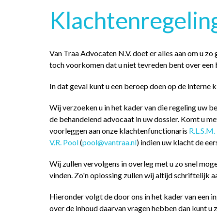
Klachtenregelin
Van Traa Advocaten N.V. doet er alles aan om u zo g
toch voorkomen dat u niet tevreden bent over een 
In dat geval kunt u een beroep doen op de interne 
Wij verzoeken u in het kader van die regeling uw be
de behandelend advocaat in uw dossier. Komt u met
voorleggen aan onze klachtenfunctionaris
R.L.S.M.
V.R. Pool
(
pool@vantraa.nl
) indien uw klacht de ee
Wij zullen vervolgens in overleg met u zo snel mog
vinden. Zo'n oplossing zullen wij altijd schriftelijk 
Hieronder volgt de door ons in het kader van een 
over de inhoud daarvan vragen hebben dan kunt u 