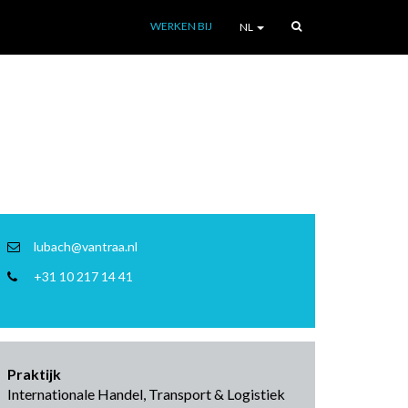
WERKEN BIJ
NL
lubach@vantraa.nl
+31 10 217 14 41
Praktijk
Internationale Handel, Transport & Logistiek