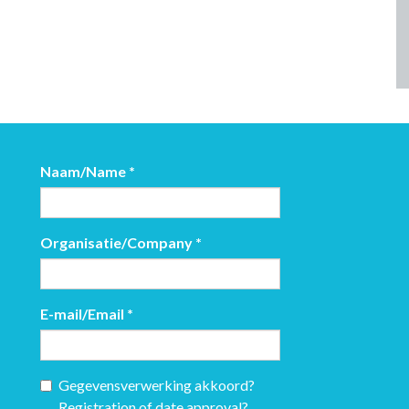
Naam/Name
*
Organisatie/Company
*
E-mail/Email
*
Gegevensverwerking akkoord?
Registration of date approval?