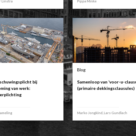
 Linstra
Pippa Minke
Blog
chuwingsplicht bij
Samenloop van ‘voor-u-clausu
ming van werk:
(primaire dekkingsclausules)
erplichting
lameling
Marko Jongkind, Lars Gundlach