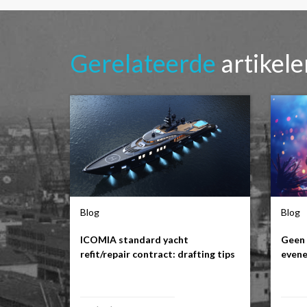
Gerelateerde
artikel
Blog
Blog
ICOMIA standard yacht
Geen 
refit/repair contract: drafting tips
evene