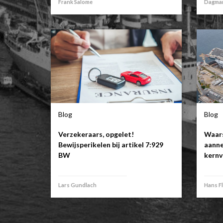
Frank Salome
Dagmar
Blog
Blog
Verzekeraars, opgelet!
Waars
Bewijsperikelen bij artikel 7:929
aanne
BW
kernv
Lars Gundlach
Hans F