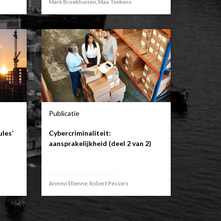
Mark Broekhuisen, Max Teekens
Publicatie
les’
Cybercriminaliteit:
aansprakelijkheid (deel 2 van 2)
Annevi Etienne, Robert Pessers