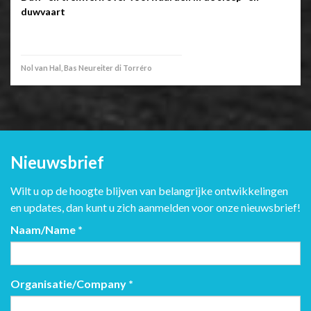
duwvaart
Nol van Hal, Bas Neureiter di Torréro
Nieuwsbrief
Wilt u op de hoogte blijven van belangrijke ontwikkelingen
en updates, dan kunt u zich aanmelden voor onze nieuwsbrief!
Naam/Name
*
Organisatie/Company
*