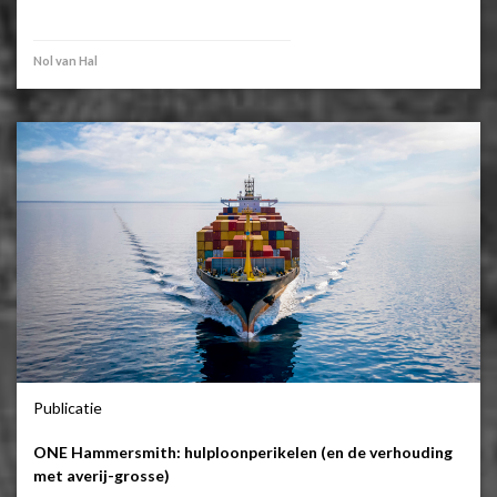
Nol van Hal
Publicatie
ONE Hammersmith: hulploonperikelen (en de verhouding
met averij-grosse)