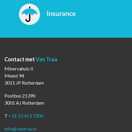
Contact met
Van Traa
Minervahuis II
Meent 94
3011 JP Rotterdam
Postbus 21390
3001 AJ Rotterdam
T
+31 10 413 7000
info@vantraa.nl