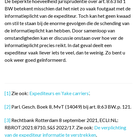
De beperkte hoeveelheid jurisprudentie over art. 8:63 lid 1
BW betekent misschien dat het niet zo vaak foutgaat met de
informatieplicht van de expediteur. Toch kan het geen kwaad
om stil te staan bij de enorme gevolgen die de schending van
de informatieplicht kan hebben. Door samenloop van
omstandigheden kan er discussie onstaan over hoe ver de
informatieplicht precies reikt. In dat geval deelt een
expediteur vaak liever iets te veel, dan te weinig. Zo bent u
ook weer goed geïnformeerd.
[1]
Zie ook:
Expediteurs en ‘fake carriers’
.
[2]
Parl. Gesch. Boek 8, MvT (14049) bij art. 8:63 BW, p. 121.
[3]
Rechtbank Rotterdam 8 september 2021, ECLI:NL:
RBROT:2021:8710,
S&S
2022/17. Zie ook:
De verplichting
van de expediteur informatie te verstrekken
.