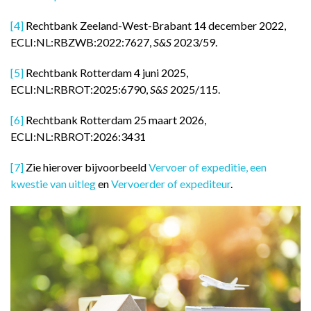
[4]
Rechtbank Zeeland-West-Brabant 14 december 2022,
ECLI:NL:RBZWB:2022:7627,
S&S
2023/59.
[5]
Rechtbank Rotterdam 4 juni 2025,
ECLI:NL:RBROT:2025:6790,
S&S
2025/115.
[6]
Rechtbank Rotterdam 25 maart 2026,
ECLI:NL:RBROT:2026:3431
[7]
Zie hierover bijvoorbeeld
Vervoer of expeditie, een
kwestie van uitleg
en
Vervoerder of expediteur
.