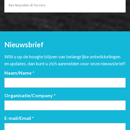
Bas Neureiter di Torréro
Nieuwsbrief
Wilt u op de hoogte blijven van belangrijke ontwikkelingen
en updates, dan kunt u zich aanmelden voor onze nieuwsbrief!
Naam/Name
*
Organisatie/Company
*
E-mail/Email
*