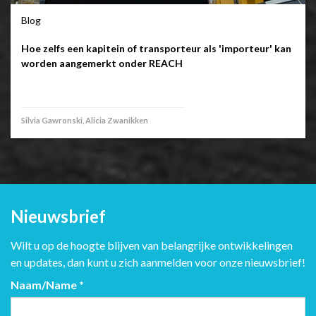
Blog
Hoe zelfs een kapitein of transporteur als 'importeur' kan
worden aangemerkt onder REACH
Silvia Gawronski, Alicia Zwanikken
Nieuwsbrief
Wilt u op de hoogte blijven van belangrijke ontwikkelingen
en updates, dan kunt u zich aanmelden voor onze nieuwsbrief!
Naam/Name
*