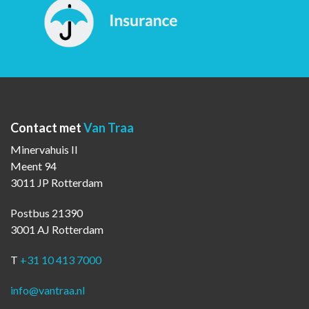
Contact met
Van Traa
Minervahuis II
Meent 94
3011 JP Rotterdam
Postbus 21390
3001 AJ Rotterdam
T
+31 10 413 7000
info@vantraa.nl