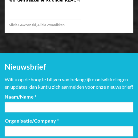
Silvia Gawronski, Alicia Zwanikken
Nieuwsbrief
Wilt u op de hoogte blijven van belangrijke ontwikkelingen
en updates, dan kunt u zich aanmelden voor onze nieuwsbrief!
Naam/Name
*
Organisatie/Company
*