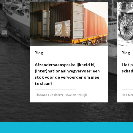
Blog
Blog
Afzendersaansprakelijkheid bij
Het p
(inter)nationaal wegvervoer: een
schad
stok voor de vervoerder om mee
te slaan?
Thomas Giesbertz, Bowien Struijk
Bas Neu