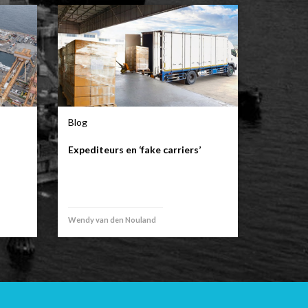
Blog
Expediteurs en ‘fake carriers’
Wendy van den Nouland