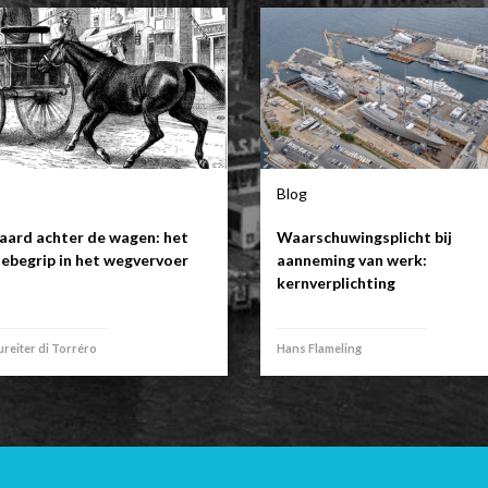
Blog
aard achter de wagen: het
Waarschuwingsplicht bij
ebegrip in het wegvervoer
aanneming van werk:
kernverplichting
reiter di Torréro
Hans Flameling