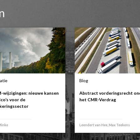
en
atie
Blog
wijzigingen: nieuwe kansen
Abstract vorderingsrecht on
ico’s voor de
het CMR-Verdrag
keringssector
Minke
Leendert van Hee, Max Teekens