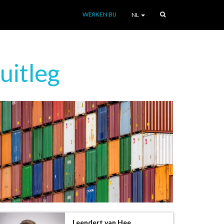
WERKEN BIJ
NL
uitleg
Leendert van Hee