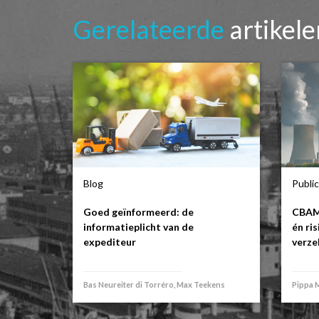
Gerelateerde
artikel
Blog
Public
Goed geïnformeerd: de
CBAM-
informatieplicht van de
én ris
expediteur
verze
Bas Neureiter di Torréro, Max Teekens
Pippa 