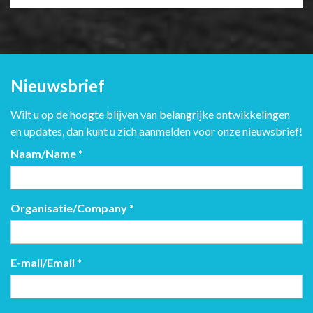
Nieuwsbrief
Wilt u op de hoogte blijven van belangrijke ontwikkelingen
en updates, dan kunt u zich aanmelden voor onze nieuwsbrief!
Naam/Name
*
Organisatie/Company
*
E-mail/Email
*