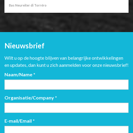
Bas Neureiter di Torréro
Nieuwsbrief
Wilt u op de hoogte blijven van belangrijke ontwikkelingen
en updates, dan kunt u zich aanmelden voor onze nieuwsbrief!
Naam/Name
*
Organisatie/Company
*
E-mail/Email
*