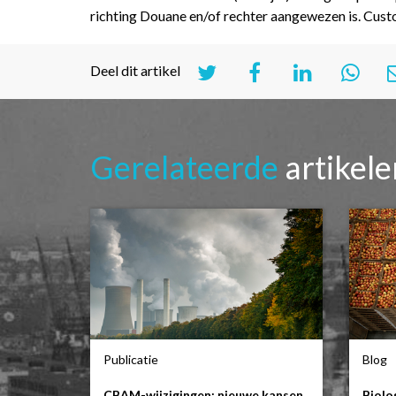
richting Douane en/of rechter aangewezen is. Cus
Deel dit artikel
Gerelateerde
artikel
Publicatie
Blog
CBAM-wijzigingen: nieuwe kansen
Biolo