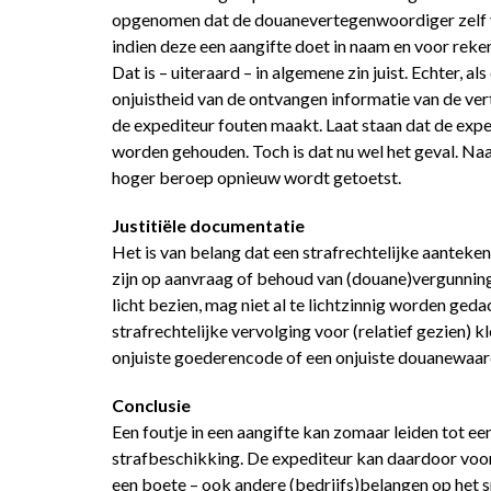
opgenomen dat de douanevertegenwoordiger zelf ver
indien deze een aangifte doet in naam en voor reke
Dat is – uiteraard – in algemene zin juist. Echter, a
onjuistheid van de ontvangen informatie van de ve
de expediteur fouten maakt. Laat staan dat de expe
worden gehouden. Toch is dat nu wel het geval. Naa
hoger beroep opnieuw wordt getoetst.
Justitiële documentatie
Het is van belang dat een strafrechtelijke aanteke
zijn op aanvraag of behoud van (douane)vergunning
licht bezien, mag niet al te lichtzinnig worden ged
strafrechtelijke vervolging voor (relatief gezien) k
onjuiste goederencode of een onjuiste douanewaar
Conclusie
Een foutje in een aangifte kan zomaar leiden tot ee
strafbeschikking. De expediteur kan daardoor voor
een boete – ook andere (bedrijfs)belangen op het s