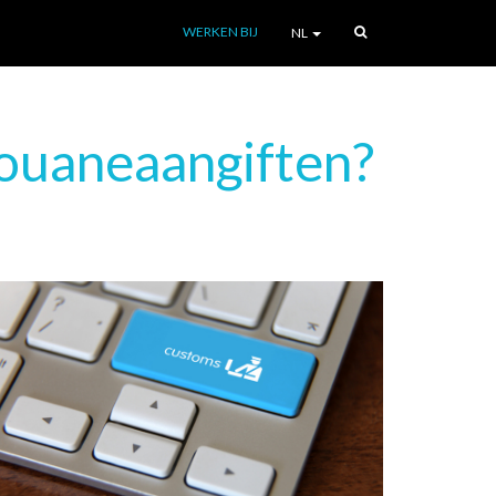
WERKEN BIJ
NL
 douaneaangiften?