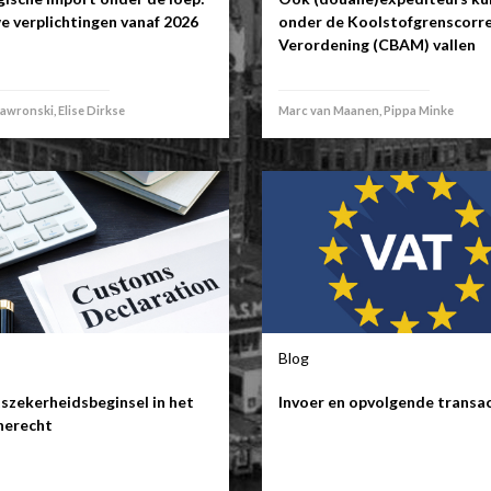
e verplichtingen vanaf 2026
onder de Koolstofgrenscorre
Verordening (CBAM) vallen
Gawronski, Elise Dirkse
Marc van Maanen, Pippa Minke
Blog
szekerheidsbeginsel in het
Invoer en opvolgende transa
nerecht