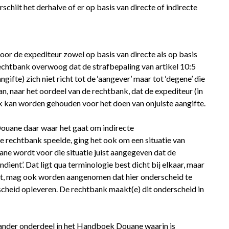
rschilt het derhalve of er op basis van directe of indirecte
or de expediteur zowel op basis van directe als op basis
echtbank overwoog dat de strafbepaling van artikel 10:5
fte) zich niet richt tot de ‘aangever’ maar tot ‘degene’ die
an, naar het oordeel van de rechtbank, dat de expediteur (in
ijk kan worden gehouden voor het doen van onjuiste aangifte.
 Douane daar waar het gaat om indirecte
de rechtbank speelde, ging het ook om een situatie van
e wordt voor die situatie juist aangegeven dat de
ndient’. Dat ligt qua terminologie best dicht bij elkaar, maar
akt, mag ook worden aangenomen dat hier onderscheid te
scheid opleveren. De rechtbank maakt(e) dit onderscheid in
n ander onderdeel in het Handboek Douane waarin is