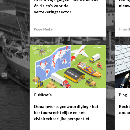
én risico’s voor de
nieuw
verzekeringssector
Pippa Minke
Silvia 
Publicatie
Blog
Douanevertegenwoordiging - het
Recht
bestuursrechtelijke en het
doua
civielrechterlijke perspectief