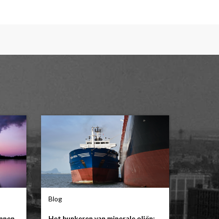
Blog
unnen
Het bunkeren van minerale oliën: