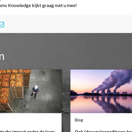
toms Knowledge kijkt graag met u mee!
en
Blog
gische import onder de loep:
Ook (douane)expediteurs k