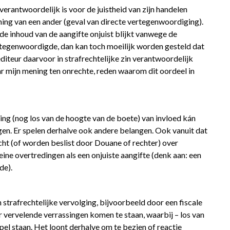
antwoordelijk is voor de juistheid van zijn handelen
ning van een ander (geval van directe vertegenwoordiging).
ls de inhoud van de aangifte onjuist blijkt vanwege de
rtegenwoordigde, dan kan toch moeilijk worden gesteld dat
diteur daarvoor in strafrechtelijke zin verantwoordelijk
r mijn mening ten onrechte, reden waarom dit oordeel in
ning (nog los van de hoogte van de boete) van invloed kán
en. Er spelen derhalve ook andere belangen. Ook vanuit dat
acht (of worden beslist door Douane of rechter) over
leine overtredingen als een onjuiste aangifte (denk aan: een
de).
n strafrechtelijke vervolging, bijvoorbeeld door een fiscale
 vervelende verrassingen komen te staan, waarbij – los van
pel staan. Het loont derhalve om te bezien of reactie