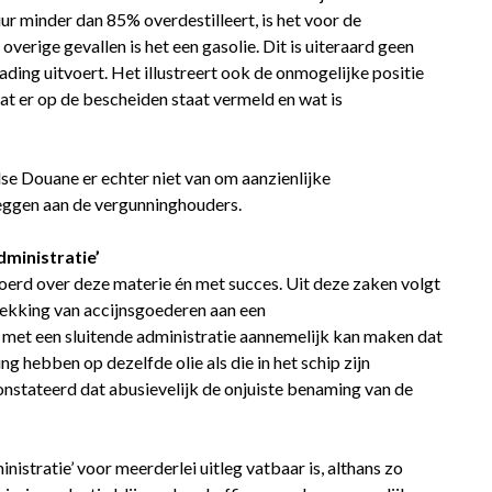
ur minder dan 85% overdestilleert, is het voor de
erige gevallen is het een gasolie. Dit is uiteraard geen
ading uitvoert. Het illustreert ook de onmogelijke positie
at er op de bescheiden staat vermeld en wat is
e Douane er echter niet van om aanzienlijke
leggen aan de vergunninghouders.
dministratie’
erd over deze materie én met succes. Uit deze zaken volgt
rekking van accijnsgoederen aan een
 met een sluitende administratie aannemelijk kan maken dat
 hebben op dezelfde olie als die in het schip zijn
onstateerd dat abusievelijk de onjuiste benaming van de
inistratie’ voor meerderlei uitleg vatbaar is, althans zo