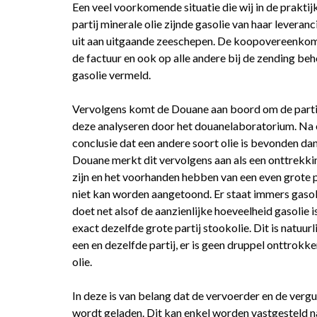
Een veel voorkomende situatie die wij in de prakti
partij minerale olie zijnde gasolie van haar leveranc
uit aan uitgaande zeeschepen. De koopovereenkoms
de factuur en ook op alle andere bij de zending 
gasolie vermeld.
Vervolgens komt de Douane aan boord om de partij
deze analyseren door het douanelaboratorium. Na e
conclusie dat een andere soort olie is bevonden da
Douane merkt dit vervolgens aan als een onttrekkin
zijn en het voorhanden hebben van een even grote 
niet kan worden aangetoond. Er staat immers gas
doet net alsof de aanzienlijke hoeveelheid gasolie 
exact dezelfde grote partij stookolie. Dit is natuurlij
een en dezelfde partij, er is geen druppel onttrokken
olie.
In deze is van belang dat de vervoerder en de vergu
wordt geladen. Dit kan enkel worden vastgesteld n