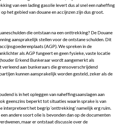
king van een lading gasolie levert dus al snel een naheffing
 op het gebied van douane en accijnzen zijn dus groot.
douaneschulden die ontstaan na een onttrekking? De Douane
nning aansprakelijk stellen voor de ontstane schulden. Dit
 accijnsgoederenplaats (AGP). We spreken in de
nklichter als AGP fungeert en geen fysieke, vaste locatie
inghouder Erkend Bunkeraar wordt aangemerkt als
t verleend aan bunkeraars die grensoverschrijdend
artijen kunnen aansprakelijk worden gesteld, zeker als de
houdend is in het opleggen van naheffingsaanslagen aan
ok geenszins beperkt tot situaties waarin sprake is van
 interpreteert het begrip ‘onttrekking’ namelijk erg ruim.
 een andere soort olie is bevonden dan op de documenten
 verdwenen, maar er ontstaat discussie over de