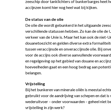
zeeschip door tanklichters of bunkerbarges heet het
accijnzen komt hier nog heel wat bij kijken.
De status van de olie
De olie die wordt gebunkerd in het uitgaande zees
verschillende statussen hebben. Zo kan de olie de U
verkeer van de Unie is. Maar het kan ook de niet-U
douanetoezicht en gelden diverse extra formaliteite
tussen veraccijnsde en onveraccijnsde olie. Bij onve
voor de accijns ook diverse aanvullende voorwaarden
en regelgeving op het gebied van douane en accijn
hoeveelheden gaat en een hoog bedrag aan potentiël
belangen.
Vrijstelling
Bij het bunkeren van minerale oliën is meestal ech
gebruikt voor de aandrijving van schepen en dat is v
wederuitvoer – onder voorwaarden – geheel niet be
vrijstelling in zijn werk?