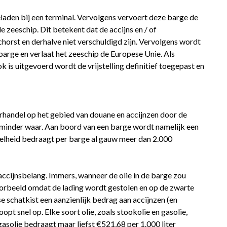
laden bij een terminal. Vervolgens vervoert deze barge de
e zeeschip. Dit betekent dat de accijns en / of
horst en derhalve niet verschuldigd zijn. Vervolgens wordt
rge en verlaat het zeeschip de Europese Unie. Als
k is uitgevoerd wordt de vrijstelling definitief toegepast en
erhandel op het gebied van douane en accijnzen door de
er minder waar. Aan boord van een barge wordt namelijk een
eelheid bedraagt per barge al gauw meer dan 2.000
ccijnsbelang. Immers, wanneer de olie in de barge zou
orbeeld omdat de lading wordt gestolen en op de zwarte
 schatkist een aanzienlijk bedrag aan accijnzen (en
pt snel op. Elke soort olie, zoals stookolie en gasolie,
 gasolie bedraagt maar liefst €521,68 per 1.000 liter