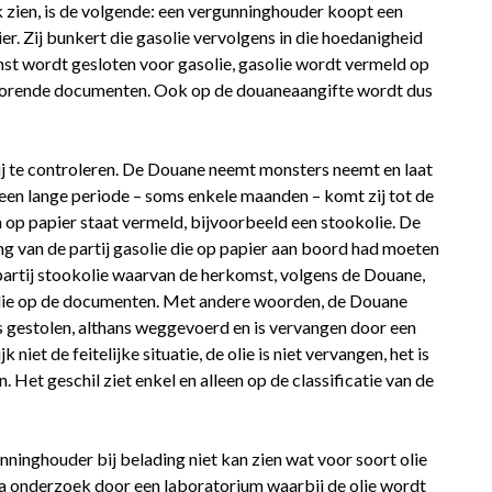
jk zien, is de volgende: een vergunninghouder koopt een
ier. Zij bunkert die gasolie vervolgens in die hoedanigheid
t wordt gesloten voor gasolie, gasolie wordt vermeld op
behorende documenten. Ook op de douaneaangifte wordt dus
 te controleren. De Douane neemt monsters neemt en laat
en lange periode – soms enkele maanden – komt zij tot de
n op papier staat vermeld, bijvoorbeeld een stookolie. De
g van de partij gasolie die op papier aan boord had moeten
partij stookolie waarvan de herkomst, volgens de Douane,
olie op de documenten. Met andere woorden, de Douane
is gestolen, althans weggevoerd en is vervangen door een
k niet de feitelijke situatie, de olie is niet vervangen, het is
. Het geschil ziet enkel en alleen op de classificatie van de
nninghouder bij belading niet kan zien wat voor soort olie
a onderzoek door een laboratorium waarbij de olie wordt