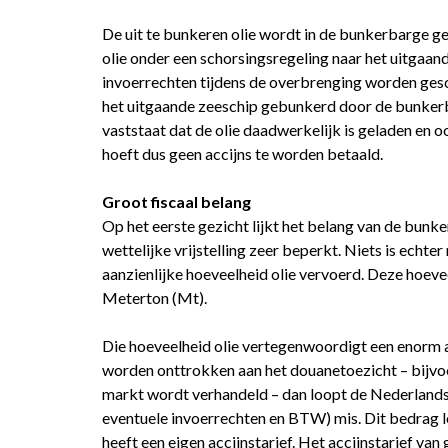
De uit te bunkeren olie wordt in de bunkerbarge ge
olie onder een schorsingsregeling naar het uitgaand
invoerrechten tijdens de overbrenging worden gesc
het uitgaande zeeschip gebunkerd door de bunkerba
vaststaat dat de olie daadwerkelijk is geladen en oo
hoeft dus geen accijns te worden betaald.
Groot fiscaal belang
Op het eerste gezicht lijkt het belang van de bunk
wettelijke vrijstelling zeer beperkt. Niets is echt
aanzienlijke hoeveelheid olie vervoerd. Deze hoev
Meterton (Mt).
Die hoeveelheid olie vertegenwoordigt een enorm a
worden onttrokken aan het douanetoezicht – bijvo
markt wordt verhandeld – dan loopt de Nederlandse
eventuele invoerrechten en BTW) mis. Dit bedrag loo
heeft een eigen accijnstarief. Het accijnstarief van