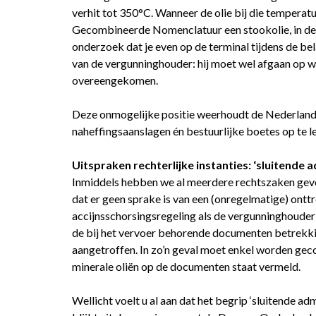
verhit tot 350°C. Wanneer de olie bij die temperatu
Gecombineerde Nomenclatuur een stookolie, in de ov
onderzoek dat je even op de terminal tijdens de bel
van de vergunninghouder: hij moet wel afgaan op w
overeengekomen.
Deze onmogelijke positie weerhoudt de Nederlands
naheffingsaanslagen én bestuurlijke boetes op te 
Uitspraken rechterlijke instanties: ‘sluitende a
Inmiddels hebben we al meerdere rechtszaken gevo
dat er geen sprake is van een (onregelmatige) ontt
accijnsschorsingsregeling als de vergunninghouder
de bij het vervoer behorende documenten betrekking
aangetroffen. In zo’n geval moet enkel worden gec
minerale oliën op de documenten staat vermeld.
Wellicht voelt u al aan dat het begrip ‘sluitende adm