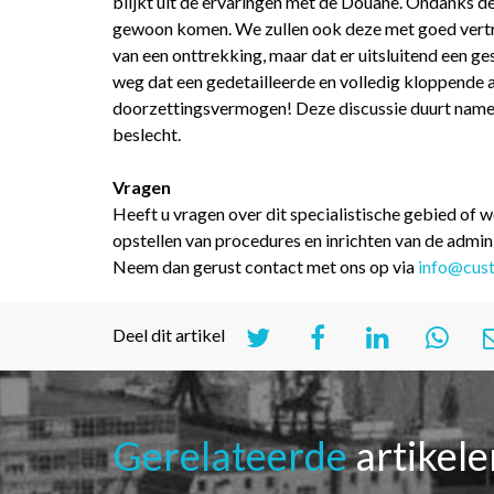
blijkt uit de ervaringen met de Douane. Ondanks de
gewoon komen. We zullen ook deze met goed vertro
van een onttrekking, maar dat er uitsluitend een ges
weg dat een gedetailleerde en volledig kloppende a
doorzettingsvermogen! Deze discussie duurt namelijk
beslecht.
Vragen
Heeft u vragen over dit specialistische gebied of w
opstellen van procedures en inrichten van de adminis
Neem dan gerust contact met ons op via
info@cus
Deel dit artikel
Gerelateerde
artikel