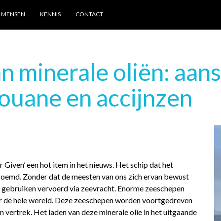
MENSEN
KENNIS
CONTACT
 minerale oliën: aans
douane en accijnzen
Given’ een hot item in het nieuws. Het schip dat het
roemd. Zonder dat de meesten van ons zich ervan bewust
jks gebruiken vervoerd via zeevracht. Enorme zeeschepen
er de hele wereld. Deze zeeschepen worden voortgedreven
van vertrek. Het laden van deze minerale olie in het uitgaande