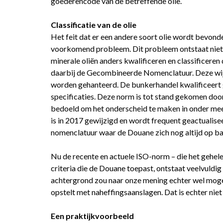
goederencode van de betreffende olie.
Classificatie van de olie
Het feit dat er een andere soort olie wordt bevond
voorkomend probleem. Dit probleem ontstaat niet 
minerale oliën anders kwalificeren en classificer
daarbij de Gecombineerde Nomenclatuur. Deze wijkt
worden gehanteerd. De bunkerhandel kwalificeert
specificaties. Deze norm is tot stand gekomen door
bedoeld om het onderscheid te maken in onder mee
is in 2017 gewijzigd en wordt frequent geactualis
nomenclatuur waar de Douane zich nog altijd op bas
Nu de recente en actuele ISO-norm – die het gehel
criteria die de Douane toepast, ontstaat veelvuldig 
achtergrond zou naar onze mening echter wel mog
opstelt met naheffingsaanslagen. Dat is echter niet 
Een praktijkvoorbeeld