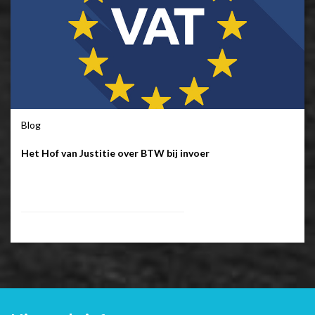
Blog
Het Hof van Justitie over BTW bij invoer