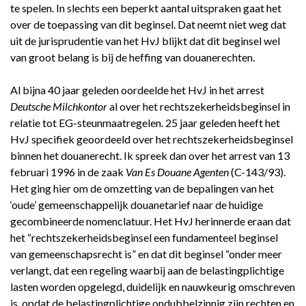
te spelen. In slechts een beperkt aantal uitspraken gaat het
over de toepassing van dit beginsel. Dat neemt niet weg dat
uit de jurisprudentie van het HvJ blijkt dat dit beginsel wel
van groot belang is bij de heffing van douanerechten.
Al bijna 40 jaar geleden oordeelde het HvJ in het arrest
Deutsche Milchkontor
al over het rechtszekerheidsbeginsel in
relatie tot EG-steunmaatregelen. 25 jaar geleden heeft het
HvJ specifiek geoordeeld over het rechtszekerheidsbeginsel
binnen het douanerecht. Ik spreek dan over het arrest van 13
februari 1996 in de zaak
Van Es Douane Agenten
(C-143/93).
Het ging hier om de omzetting van de bepalingen van het
‘oude’ gemeenschappelijk douanetarief naar de huidige
gecombineerde nomenclatuur. Het HvJ herinnerde eraan dat
het “rechtszekerheidsbeginsel een fundamenteel beginsel
van gemeenschapsrecht is” en dat dit beginsel “onder meer
verlangt, dat een regeling waarbij aan de belastingplichtige
lasten worden opgelegd, duidelijk en nauwkeurig omschreven
is, opdat de belastingplichtige ondubbelzinnig zijn rechten en