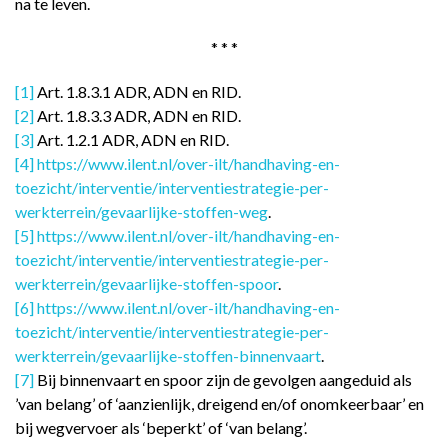
na te leven.
* * *
[1]
Art. 1.8.3.1 ADR, ADN en RID.
[2]
Art. 1.8.3.3 ADR, ADN en RID.
[3]
Art. 1.2.1 ADR, ADN en RID.
[4]
https://www.ilent.nl/over-ilt/handhaving-en-
toezicht/interventie/interventiestrategie-per-
werkterrein/gevaarlijke-stoffen-weg
.
[5]
https://www.ilent.nl/over-ilt/handhaving-en-
toezicht/interventie/interventiestrategie-per-
werkterrein/gevaarlijke-stoffen-spoor
.
[6]
https://www.ilent.nl/over-ilt/handhaving-en-
toezicht/interventie/interventiestrategie-per-
werkterrein/gevaarlijke-stoffen-binnenvaart
.
[7]
Bij binnenvaart en spoor zijn de gevolgen aangeduid als
’van belang’ of ‘aanzienlijk, dreigend en/of onomkeerbaar’ en
bij wegvervoer als ‘beperkt’ of ‘van belang’.