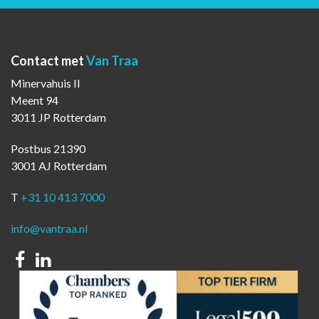
Contact met
Van Traa
Minervahuis II
Meent 94
3011 JP Rotterdam
Postbus 21390
3001 AJ Rotterdam
T
+31 10 413 7000
info@vantraa.nl
Facebook
Linkedin