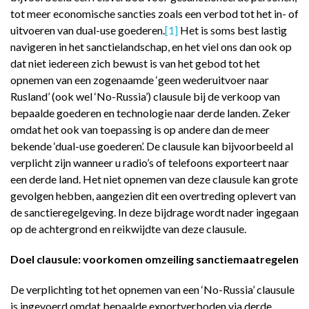
tot meer economische sancties zoals een verbod tot het in- of
uitvoeren van dual-use goederen.
[1]
Het is soms best lastig
navigeren in het sanctielandschap, en het viel ons dan ook op
dat niet iedereen zich bewust is van het gebod tot het
opnemen van een zogenaamde ‘geen wederuitvoer naar
Rusland’ (ook wel ‘No-Russia’) clausule bij de verkoop van
bepaalde goederen en technologie naar derde landen. Zeker
omdat het ook van toepassing is op andere dan de meer
bekende ‘dual-use goederen’. De clausule kan bijvoorbeeld al
verplicht zijn wanneer u radio’s of telefoons exporteert naar
een derde land. Het niet opnemen van deze clausule kan grote
gevolgen hebben, aangezien dit een overtreding oplevert van
de sanctieregelgeving. In deze bijdrage wordt nader ingegaan
op de achtergrond en reikwijdte van deze clausule.
Doel clausule: voorkomen omzeiling sanctiemaatregelen
De verplichting tot het opnemen van een ‘No-Russia’ clausule
is ingevoerd omdat bepaalde exportverboden via derde