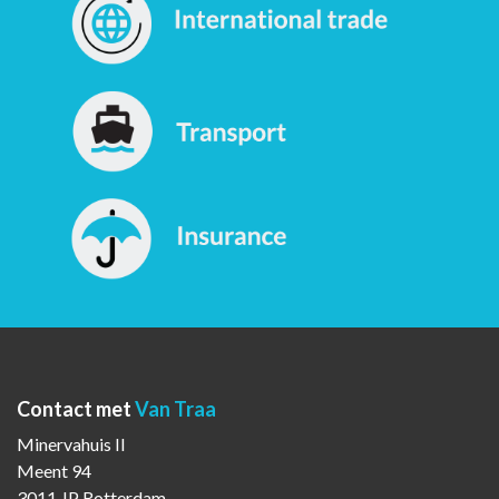
Contact met
Van Traa
Minervahuis II
Meent 94
3011 JP Rotterdam