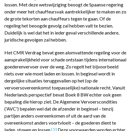
lossen. Met deze wetswijziging beoogt de Spaanse regering
onder meer het chauffeursvak aantrekkelijker te maken en zo
de grote tekorten aan chauffeurs tegen te gaan. Of de
regeling het beoogde gevolg zal hebben valt te bezien.
Duidelijk is wel dat het in ieder geval verschillende andere,
juridische gevolgen zal hebben.
Het CMR Verdrag bevat geen alomvattende regeling voor de
aansprakelijkheid voor schade ontstaan tijdens internationaal
goederenvervoer over de weg. Zo regelt het bijvoorbeeld
niets over wie moet laden en lossen. In beginsel wordt in
dergelijke situaties teruggevallen op het (op de
vervoersovereenkomst toepasselijke) nationale recht. Vanuit
Nederlands perspectief bevat Boek 8 BW echter ook geen
bepaling die hierop ziet. De Algemene Vervoerscondities
('AVC') bepalen wel dat de afzender in beginsel – tenzij
partijen anders overeenkomen of uit de aard van de
overeenkomst anders voortvloeit – de goederen dient te
laden, stuwen en lossen.
[2]
Deze voorwaarden worden echter