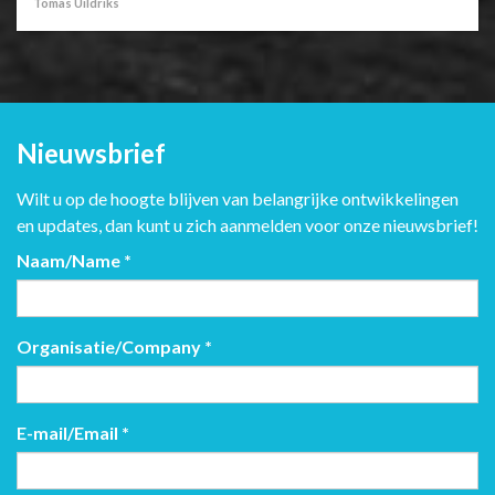
Tomas Uildriks
Nieuwsbrief
Wilt u op de hoogte blijven van belangrijke ontwikkelingen
en updates, dan kunt u zich aanmelden voor onze nieuwsbrief!
Naam/Name
*
Organisatie/Company
*
E-mail/Email
*