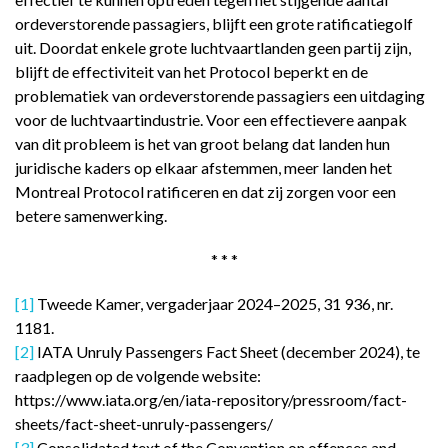
ordeverstorende passagiers, blijft een grote ratificatiegolf
uit. Doordat enkele grote luchtvaartlanden geen partij zijn,
blijft de effectiviteit van het Protocol beperkt en de
problematiek van ordeverstorende passagiers een uitdaging
voor de luchtvaartindustrie. Voor een effectievere aanpak
van dit probleem is het van groot belang dat landen hun
juridische kaders op elkaar afstemmen, meer landen het
Montreal Protocol ratificeren en dat zij zorgen voor een
betere samenwerking.
* * *
[1]
Tweede Kamer, vergaderjaar 2024–2025, 31 936, nr.
1181.
[2]
IATA Unruly Passengers Fact Sheet (december 2024), te
raadplegen op de volgende website:
https://www.iata.org/en/iata-repository/pressroom/fact-
sheets/fact-sheet-unruly-passengers/
[3]
Consolidated text of the Convention on offences and