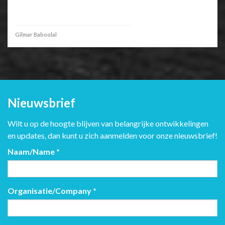
Gilmar Baboolal
Nieuwsbrief
Wilt u op de hoogte blijven van belangrijke ontwikkelingen
en updates, dan kunt u zich aanmelden voor onze nieuwsbrief!
Naam/Name
*
Organisatie/Company
*