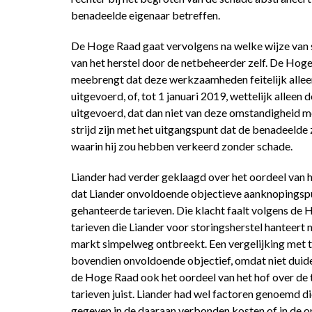
benadeelde eigenaar betreffen.
De Hoge Raad gaat vervolgens na welke wijze van
van het herstel door de netbeheerder zelf. De Hog
meebrengt dat deze werkzaamheden feitelijk alle
uitgevoerd, of, tot 1 januari 2019, wettelijk alle
uitgevoerd, dat dan niet van deze omstandigheid m
strijd zijn met het uitgangspunt dat de benadeeld
waarin hij zou hebben verkeerd zonder schade.
Liander had verder geklaagd over het oordeel van h
dat Liander onvoldoende objectieve aanknopingsp
gehanteerde tarieven. Die klacht faalt volgens de 
tarieven die Liander voor storingsherstel hanteert 
markt simpelweg ontbreekt. Een vergelijking met 
bovendien onvoldoende objectief, omdat niet duidel
de Hoge Raad ook het oordeel van het hof over de 
tarieven juist. Liander had wel factoren genoemd di
gegeven in de daaraan verbonden kosten of in de o