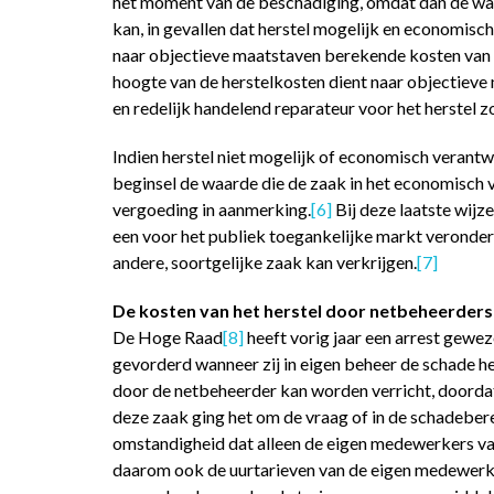
het moment van de beschadiging, omdat dan de wa
kan, in gevallen dat herstel mogelijk en economisch
naar objectieve maatstaven berekende kosten van 
hoogte van de herstelkosten dient naar objectiev
en redelijk handelend reparateur voor het herstel z
Indien herstel niet mogelijk of economisch verantwo
beginsel de waarde die de zaak in het economisch
vergoeding in aanmerking.
[6]
Bij deze laatste wijz
een voor het publiek toegankelijke markt veronde
andere, soortgelijke zaak kan verkrijgen.
[7]
De kosten van het herstel door netbeheerders 
De Hoge Raad
[8]
heeft vorig jaar een arrest gewe
gevorderd wanneer zij in eigen beheer de schade he
door de netbeheerder kan worden verricht, doorda
deze zaak ging het om de vraag of in de schadeb
omstandigheid dat alleen de eigen medewerkers va
daarom ook de uurtarieven van de eigen medewerke