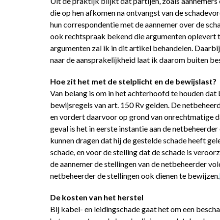
Uit de praktijk blijkt dat partijen, zoals aannemer
die op hen afkomen na ontvangst van de schadevor
hun correspondentie met de aannemer over de schad
ook rechtspraak bekend die argumenten oplevert t
argumenten zal ik in dit artikel behandelen. Daarbi
naar de aansprakelijkheid laat ik daarom buiten b
Hoe zit het met de stelplicht en de bewijslast?
Van belang is om in het achterhoofd te houden dat 
bewijsregels van art. 150 Rv gelden. De netbeheerde
en vordert daarvoor op grond van onrechtmatige d
geval is het in eerste instantie aan de netbeheerde
kunnen dragen dat hij de gestelde schade heeft ge
schade, en voor de stelling dat de schade is veroor
de aannemer de stellingen van de netbeheerder vo
netbeheerder de stellingen ook dienen te bewijzen.
De kosten van het herstel
Bij kabel- en leidingschade gaat het om een bescha