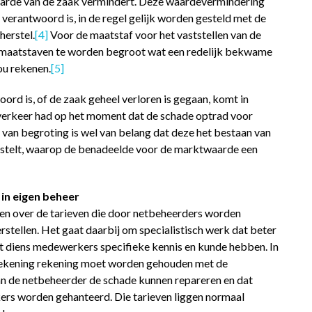
arde van de zaak vermindert. Deze waardevermindering
 verantwoord is, in de regel gelijk worden gesteld met de
herstel.
[4]
Voor de maatstaf voor het vaststellen van de
e maatstaven te worden begroot wat een redelijk bekwame
ou rekenen.
[5]
ord is, of de zaak geheel verloren is gegaan, komt in
 verkeer had op het moment dat de schade optrad voor
e van begroting is wel van belang dat deze het bestaan van
rstelt, waarop de benadeelde voor de marktwaarde een
in eigen beheer
zen over de tarieven die door netbeheerders worden
rstellen. Het gaat daarbij om specialistisch werk dat beter
t diens medewerkers specifieke kennis en kunde hebben. In
erekening rekening moet worden gehouden met de
n de netbeheerder de schade kunnen repareren en dat
rs worden gehanteerd. Die tarieven liggen normaal