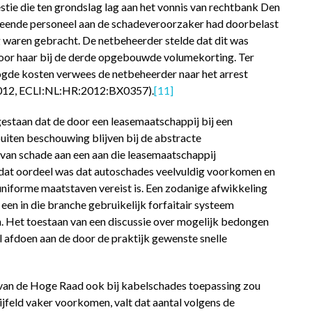
stie die ten grondslag lag aan het vonnis van rechtbank Den
eleende personeel aan de schadeveroorzaker had doorbelast
g waren gebracht. De netbeheerder stelde dat dit was
door haar bij de derde opgebouwde volumekorting. Ter
ogde kosten verwees de netbeheerder naar het arrest
2012, ECLI:NL:HR:2012:BX0357).
[11]
gestaan dat de door een leasemaatschappij bij een
iten beschouwing blijven bij de abstracte
 van schade aan een aan die leasemaatschappij
dat oordeel was dat autoschades veelvuldig voorkomen en
 uniforme maatstaven vereist is. Een zodanige afwikkeling
en in die branche gebruikelijk forfaitair systeem
. Het toestaan van een discussie over mogelijk bedongen
 afdoen aan de door de praktijk gewenste snelle
 van de Hoge Raad ook bij kabelschades toepassing zou
feld vaker voorkomen, valt dat aantal volgens de