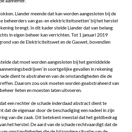
lde aannemer.
rokken. Liander meende dat kan worden aangesloten bij de
 beheerders van gas-en elektriciteitsnetten’ bij het herstel
ening brengt. In dit kader stelde Liander dat van belang
chts in eigen beheer kan verrichten. Tot 1 januari 2019
ond van de Elektriciteitswet en de Gaswet, bovendien
telde dat moet worden aangesloten bij het gemiddelde
aannemingsbedrijven’ in soortgelijke gevallen in rekening
hade dient te abstraheren van de omstandigheden die de
betreffen. Daarom zou ook moeten worden geabstraheerd van
beheer lieten en moesten laten uitvoeren.
dat een rechter de schade inderdaad abstract dient te
t dat de eigenaar door de beschadiging een nadeel in zijn
ring van die zaak. Dit betekent meestal dat het geldbedrag
van het herstel. De aard van de schade rechtvaardigt dat de
 van omstandigheden die de bijzondere situatie van de