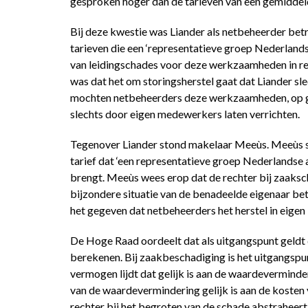
gesproken hoger dan de tarieven van een gemidde
Bij deze kwestie was Liander als netbeheerder bet
tarieven die een ‘representatieve groep Nederlandse
van leidingschades voor deze werkzaamheden in rek
was dat het om storingsherstel gaat dat Liander sle
mochten netbeheerders deze werkzaamheden, op gr
slechts door eigen medewerkers laten verrichten.
Tegenover Liander stond makelaar Meeùs. Meeùs s
tarief dat ‘een representatieve groep Nederlandse 
brengt. Meeùs wees erop dat de rechter bij zaaksc
bijzondere situatie van de benadeelde eigenaar 
het gegeven dat netbeheerders het herstel in eigen 
De Hoge Raad oordeelt dat als uitgangspunt geldt 
berekenen. Bij zaakbeschadiging is het uitgangspun
vermogen lijdt dat gelijk is aan de waardeverminde
van de waardevermindering gelijk is aan de kosten 
rechter bij het begroten van de schade abstraheert