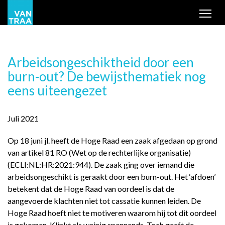
Tog
Arbeidsongeschiktheid door een
burn-out? De bewijsthematiek nog
eens uiteengezet
Juli 2021
Op 18 juni jl. heeft de Hoge Raad een zaak afgedaan op grond
van artikel 81 RO (Wet op de rechterlijke organisatie)
(ECLI:NL:HR:2021:944). De zaak ging over iemand die
arbeidsongeschikt is geraakt door een burn-out. Het ‘afdoen’
betekent dat de Hoge Raad van oordeel is dat de
aangevoerde klachten niet tot cassatie kunnen leiden. De
Hoge Raad hoeft niet te motiveren waarom hij tot dit oordeel
is gekomen. Klinkt als weinig spannends. Toch geeft de