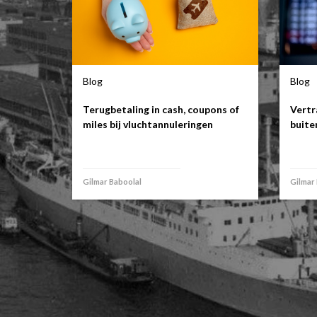
Blog
Blog
Terugbetaling in cash, coupons of
Vertr
miles bij vluchtannuleringen
buit
Gilmar Baboolal
Gilmar