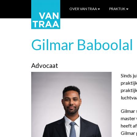
OVER VAN TRAA
PRAKTIJK
Gilmar Baboolal
Advocaat
Sinds j
praktij
praktij
luchtvaa
Gilmar 
master 
heeft a
Gilmar g