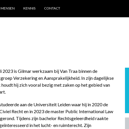
MENSEN
KENNIS
CONTACT
uli 2023 is Gilmar werkzaam bij Van Traa binnen de
kgroep Verzekering en Aansprakelijkheid. In zijn dagelijkse
k houdt hij zich vooral bezig met zaken op het gebied van
rt.
studeerde aan de Universiteit Leiden waar hij in 2020 de
Civiel Recht en in 2023 de master Public International Law
fgerond. Tijdens zijn bachelor Rechtsgeleerdheid raakte
eïnteresseerd in het lucht- en ruimterecht. Zijn