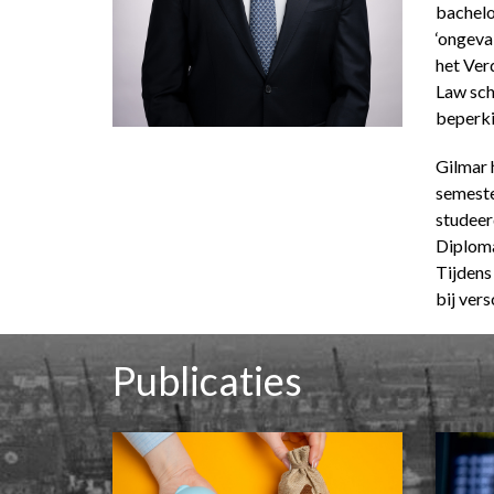
bachelor
‘ongeva
het Ver
Law schr
beperki
Gilmar 
semeste
studeerd
Diploma
Tijdens
bij ver
Publicaties