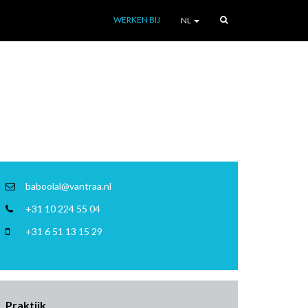
WERKEN BIJ
NL
baboolal@vantraa.nl
+31 10 224 55 04
+31 6 51 13 15 29
Praktijk