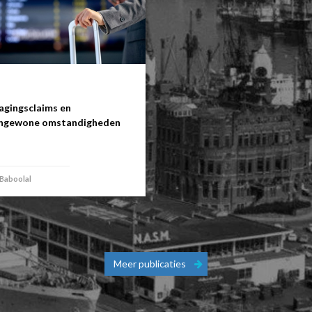
agingsclaims en
engewone omstandigheden
 Baboolal
Meer publicaties