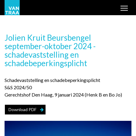
Tog
Jolien Kruit Beursbengel
september-oktober 2024 -
schadevaststelling en
schadebeperkingsplicht
Schadevaststelling en schadebeperkingsplicht
S&S 2024/50
Gerechtshof Den Haag, 9 januari 2024 (Henk B en Bo Jo)
Download PDF