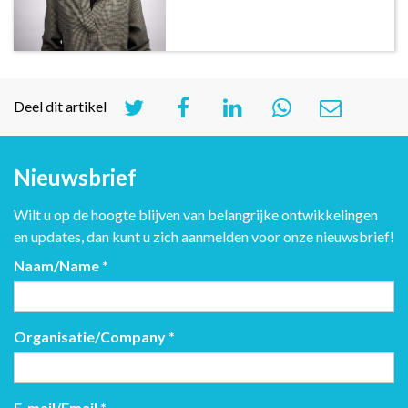
Deel dit artikel
Nieuwsbrief
Wilt u op de hoogte blijven van belangrijke ontwikkelingen
en updates, dan kunt u zich aanmelden voor onze nieuwsbrief!
Naam/Name
*
Organisatie/Company
*
E-mail/Email
*